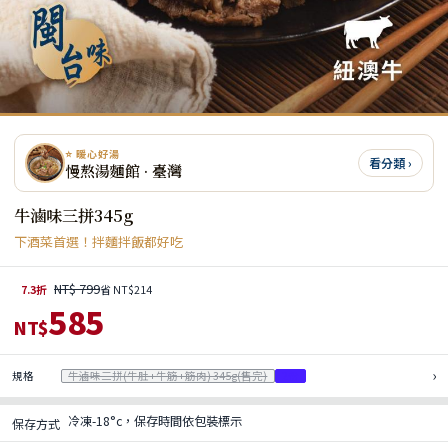
⭐ 暖心好湯
看分類 ›
慢熬湯麵館 · 臺灣
牛滷味三拼345g
下酒菜首選！拌麵拌飯都好吃
NT$ 799
7.3折
省 NT$214
585
NT$
›
規格
牛滷味三拼(牛肚+牛筋+筋肉) 345g(售完)
2份
冷凍-18°c，保存時間依包裝標示
保存方式