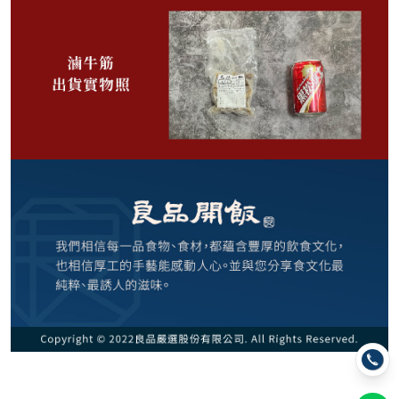
585
NT$
NT$ 799
7.3折
剩
28
件
規格
牛滷味三拼(牛肚+牛筋+筋肉) 345g (售完)
2份