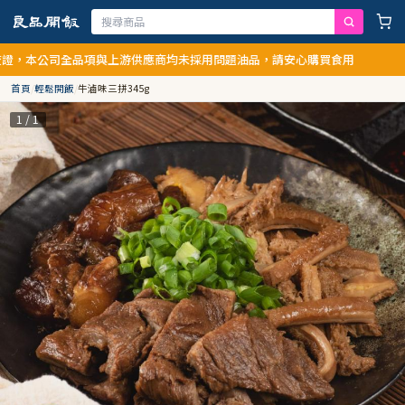
，本公司全品項與上游供應商均未採用問題油品，請安心購買食用
首頁
/
輕鬆開飯
/
牛滷味三拼345g
1 / 1